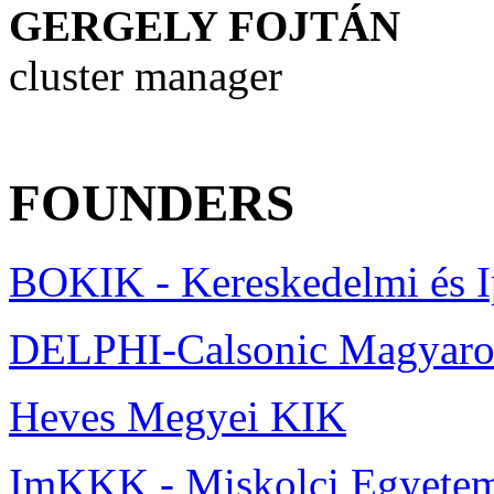
GERGELY
FOJTÁN
cluster manager
FOUNDERS
BOKIK - Kereskedelmi és 
DELPHI-Calsonic Magyaror
Heves Megyei KIK
ImKKK - Miskolci Egyete