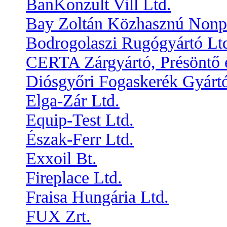
BanKonzult Vill Ltd.
Bay Zoltán Közhasznú Nonpr
Bodrogolaszi Rugógyártó Lt
CERTA Zárgyártó, Présöntő é
Diósgyőri Fogaskerék Gyártó
Elga-Zár Ltd.
Equip-Test Ltd.
Észak-Ferr Ltd.
Exxoil Bt.
Fireplace Ltd.
Fraisa Hungária Ltd.
FUX Zrt.