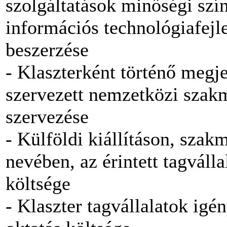
szolgáltatások minőségi szí
információs technológiafejl
beszerzése
- Klaszterként történő meg
szervezett nemzetközi szak
szervezése
- Külföldi kiállításon, szak
nevében, az érintett tagváll
költsége
- Klaszter tagvállalatok igé