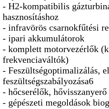
- H2-kompatibilis gázturbi
hasznosításhoz
- infravörös csarnokfűtési r
- ipari akkumulátorok
- komplett motorvezérlők (ki
frekvenciaváltók)
- Feszültségoptimalizálás, e
feszültségszabályozása6
- hőcserélők, hővisszanyerő
- gépészeti megoldások bio