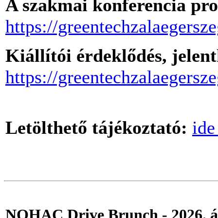
A szakmai konferencia pr
https://greentechzalaegersz
Kiállítói érdeklődés, jelen
https://greentechzalaegersze
Letölthető tájékoztató:
ide
NOHAC Drive Brunch - 2026. áp