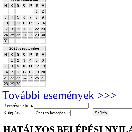
H
K
S
C
P
S
V
1
2
3
4
5
6
7
8
9
10
11
12
13
14
15
16
17
18
19
20
21
22
23
24
25
26
27
28
29
30
31
2026. szeptember
H
K
S
C
P
S
V
1
2
3
4
5
6
7
8
9
10
11
12
13
14
15
16
17
18
19
20
21
22
23
24
25
26
27
28
29
30
További események >>>
Keresési dátum:
-
Kategória:
HATÁLYOS BELÉPÉSI NYI