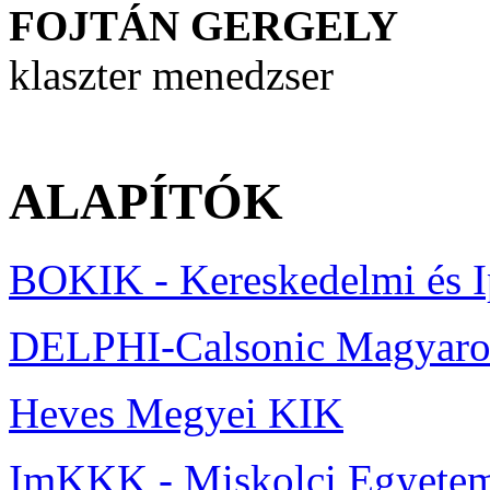
FOJTÁN GERGELY
klaszter menedzser
ALAPÍTÓK
BOKIK - Kereskedelmi és 
DELPHI-Calsonic Magyaror
Heves Megyei KIK
ImKKK - Miskolci Egyete