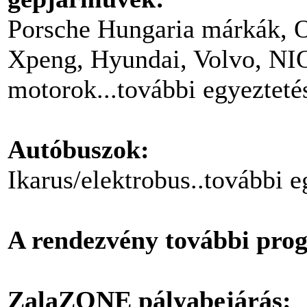
Porsche Hungaria márkák, 
Xpeng, Hyundai, Volvo, N
motorok...további egyeztet
Autóbuszok:
Ikarus/elektrobus..további 
A rendezvény további pro
ZalaZONE pályabejárás: