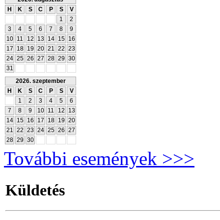
H
K
S
C
P
S
V
1
2
3
4
5
6
7
8
9
10
11
12
13
14
15
16
17
18
19
20
21
22
23
24
25
26
27
28
29
30
31
2026. szeptember
H
K
S
C
P
S
V
1
2
3
4
5
6
7
8
9
10
11
12
13
14
15
16
17
18
19
20
21
22
23
24
25
26
27
28
29
30
További események >>>
Küldetés