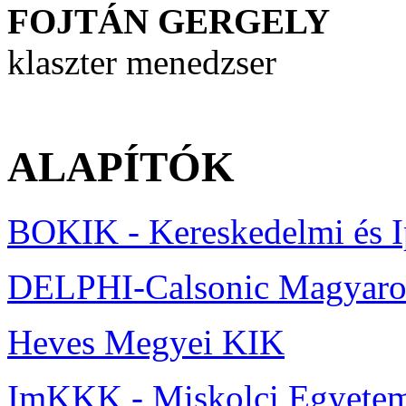
FOJTÁN GERGELY
klaszter menedzser
ALAPÍTÓK
BOKIK - Kereskedelmi és 
DELPHI-Calsonic Magyaror
Heves Megyei KIK
ImKKK - Miskolci Egyete