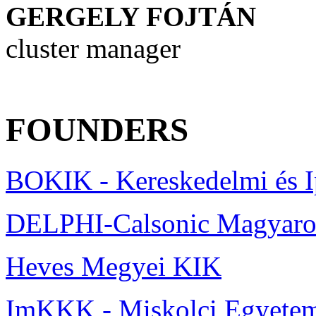
GERGELY
FOJTÁN
cluster manager
FOUNDERS
BOKIK - Kereskedelmi és 
DELPHI-Calsonic Magyaror
Heves Megyei KIK
ImKKK - Miskolci Egyete