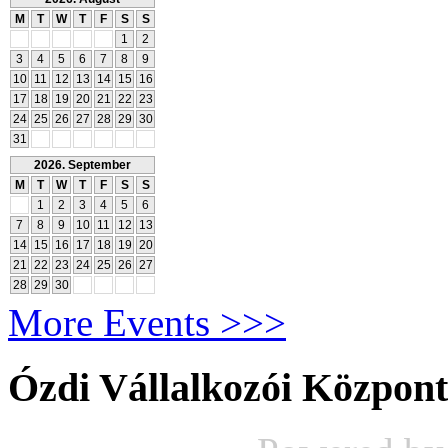
M
T
W
T
F
S
S
1
2
3
4
5
6
7
8
9
10
11
12
13
14
15
16
17
18
19
20
21
22
23
24
25
26
27
28
29
30
31
2026. September
M
T
W
T
F
S
S
1
2
3
4
5
6
7
8
9
10
11
12
13
14
15
16
17
18
19
20
21
22
23
24
25
26
27
28
29
30
More Events >>>
Ózdi Vállalkozói Központ