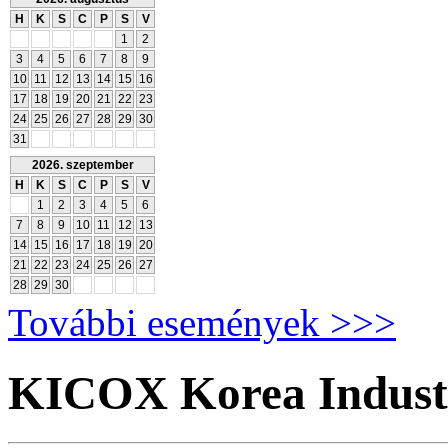
H
K
S
C
P
S
V
1
2
3
4
5
6
7
8
9
10
11
12
13
14
15
16
17
18
19
20
21
22
23
24
25
26
27
28
29
30
31
2026. szeptember
H
K
S
C
P
S
V
1
2
3
4
5
6
7
8
9
10
11
12
13
14
15
16
17
18
19
20
21
22
23
24
25
26
27
28
29
30
További események >>>
KICOX Korea Industr