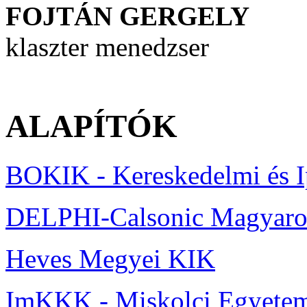
FOJTÁN GERGELY
klaszter menedzser
ALAPÍTÓK
BOKIK - Kereskedelmi és 
DELPHI-Calsonic Magyaror
Heves Megyei KIK
ImKKK - Miskolci Egyete