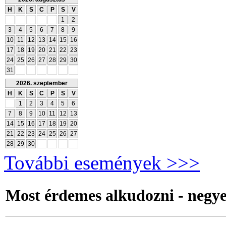
H
K
S
C
P
S
V
1
2
3
4
5
6
7
8
9
10
11
12
13
14
15
16
17
18
19
20
21
22
23
24
25
26
27
28
29
30
31
2026. szeptember
H
K
S
C
P
S
V
1
2
3
4
5
6
7
8
9
10
11
12
13
14
15
16
17
18
19
20
21
22
23
24
25
26
27
28
29
30
További események >>>
Most érdemes alkudozni - negyed