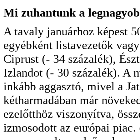
Mi zuhantunk a legnagyob
A tavaly januárhoz képest 5
egyébként listavezetők vag
Ciprust (- 34 százalék), Ész
Izlandot (- 30 százalék). A 
inkább aggasztó, mivel a Jat
kétharmadában már növekedt
ezelőtthöz viszonyítva, öss
izmosodott az európai piac.