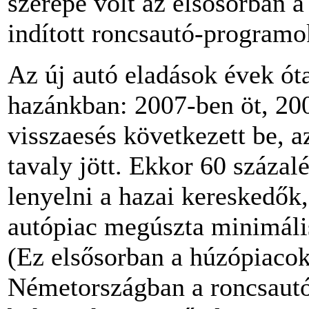
szerepe volt az elsősorban 
indított roncsautó-programo
Az új autó eladások évek ó
hazánkban: 2007-ben öt, 200
visszaesés következett be, 
tavaly jött. Ekkor 60 száza
lenyelni a hazai kereskedők
autópiac megúszta minimális
(Ez elsősorban a húzópiaco
Németországban a roncsau