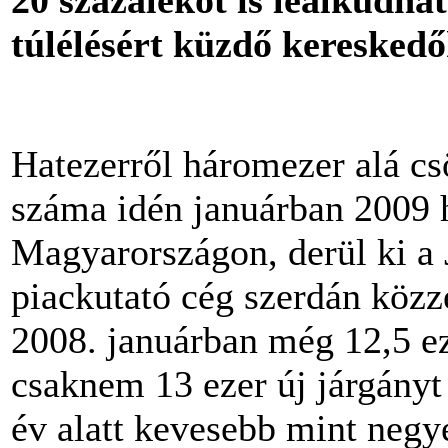
túlélésért küzdő kereskedő
Hatezerről háromezer alá csö
száma idén januárban 2009 
Magyarországon, derül ki a
piackutató cég szerdán közzét
2008. januárban még 12,5 ez
csaknem 13 ezer új járgányt
év alatt kevesebb mint negy