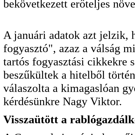
bekövetkezett erőteljes növ
A januári adatok azt jelzik,
fogyasztó", azaz a válság mi
tartós fogyasztási cikkekre s
beszűkültek a hitelből történ
válaszolta a kimagaslóan gye
kérdésünkre Nagy Viktor.
Visszaütött a rablógazdál