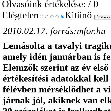
Olvasóink értékelése:
/ 0
Elégtelen
Kitűnő
2010.02.17. forrás:mfor.hu
Lemásolta a tavalyi tragik
amely idén januárban is f
Elemzők szerint az év első
értékesítési adatokkal kel
félévben mérséklődhet a vi
járnak jól, akiknek van el
20 százalékot is lealkudha