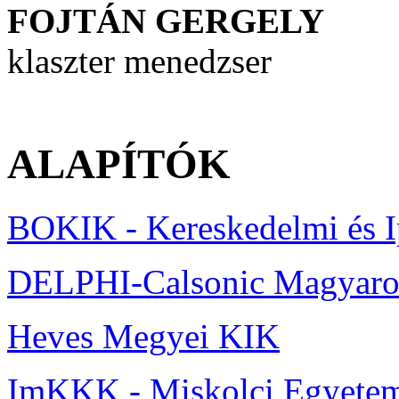
FOJTÁN GERGELY
klaszter menedzser
ALAPÍTÓK
BOKIK - Kereskedelmi és 
DELPHI-Calsonic Magyaror
Heves Megyei KIK
ImKKK - Miskolci Egyete