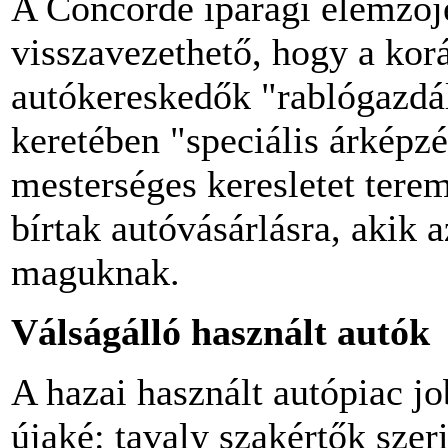
A Concorde iparági elemzője
visszavezethető, hogy a kor
autókereskedők "rablógazdál
keretében "speciális árképzé
mesterséges keresletet tere
bírtak autóvásárlásra, akik
maguknak.
Válságálló használt autók
A hazai használt autópiac jo
újaké: tavaly szakértők szer