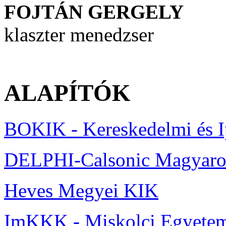
FOJTÁN GERGELY
klaszter menedzser
ALAPÍTÓK
BOKIK - Kereskedelmi és 
DELPHI-Calsonic Magyaror
Heves Megyei KIK
ImKKK - Miskolci Egyete