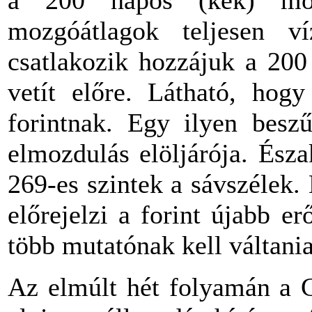
mozgóátlagok teljesen ví
csatlakozik hozzájuk a 200
vetít előre. Látható, hog
forintnak. Egy ilyen beszű
elmozdulás elöljárója. Észa
269-es szintek a sávszélek.
előrejelzi a forint újabb e
több mutatónak kell váltania
Az elmúlt hét folyamán a G