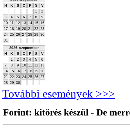
H
K
S
C
P
S
V
1
2
3
4
5
6
7
8
9
10
11
12
13
14
15
16
17
18
19
20
21
22
23
24
25
26
27
28
29
30
31
2026. szeptember
H
K
S
C
P
S
V
1
2
3
4
5
6
7
8
9
10
11
12
13
14
15
16
17
18
19
20
21
22
23
24
25
26
27
28
29
30
További események >>>
Forint: kitörés készül - De merr