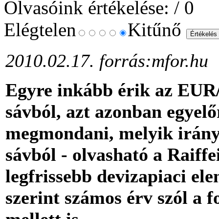
Olvasóink értékelése:
/ 0
Elégtelen
Kitűnő
2010.02.17. forrás:mfor.hu
Egyre inkább érik az EUR/
sávból, azt azonban egyelő
megmondani, melyik irányb
sávból - olvasható a Raiff
legfrissebb devizapiaci e
szerint számos érv szól a f
mellett is.