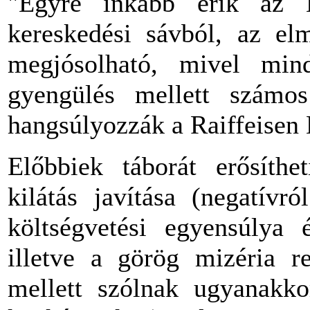
"Egyre inkább érik az 
kereskedési sávból, az el
megjósolható, mivel min
gyengülés mellett számos
hangsúlyozzák a Raiffeisen
Előbbiek táborát erősíthe
kilátás javítása (negatívr
költségvetési egyensúlya 
illetve a görög mizéria r
mellett szólnak ugyanakko