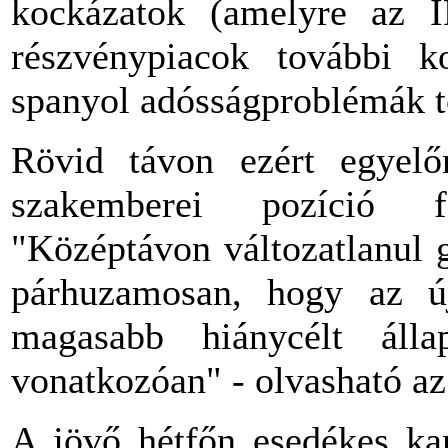
kockázatok (amelyre az I
részvénypiacok további ko
spanyol adósságproblémák t
Rövid távon ezért egyelő
szakemberei pozíció 
"Középtávon változatlanul 
párhuzamosan, hogy az új
magasabb hiánycélt ál
vonatkozóan" - olvasható a
A jövő hétfőn esedékes ka