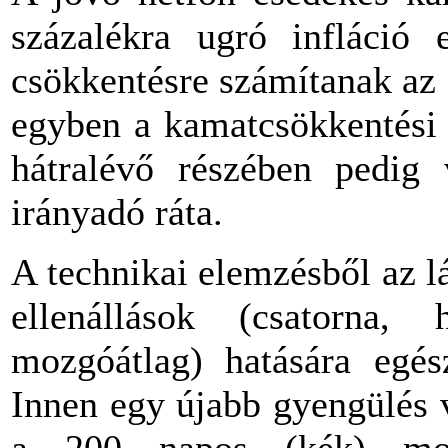
százalékra ugró infláció 
csökkentésre számítanak az
egyben a kamatcsökkentési c
hátralévő részében pedig 
irányadó ráta.
A technikai elemzésből az l
ellenállások (csatorna
mozgóátlag) hatására egész
Innen egy újabb gyengülés 
a 200 napos (kék) moz