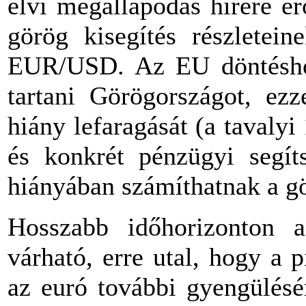
elvi megállapodás hírére er
görög kisegítés részletei
EUR/USD. Az EU döntéshoz
tartani Görögországot, ezz
hiány lefaragását (a tavalyi
és konkrét pénzügyi segíts
hiányában számíthatnak a g
Hosszabb időhorizonton a 
várható, erre utal, hogy a
az euró további gyengülésé